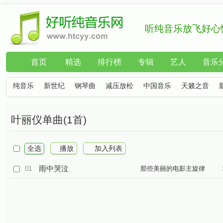
听纯音乐放飞好心
首页
精选
排行榜
专辑
艺人
音乐
纯音乐
新世纪
钢琴曲
减压放松
中国音乐
天籁之音
叶丽仪单曲(1首)
全选
播放
加入列表
雨中哭泣
01
那些美丽的电影主旋律