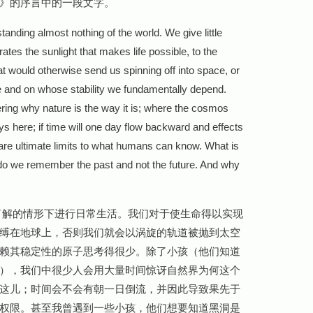
》的序言中的一段文字。
tanding almost nothing of the world. We give little
ates the sunlight that makes life possible, to the
hat would otherwise send us spinning off into space, or
 and on whose stability we fundamentally depend.
ng why nature is the way it is; where the cosmos
s here; if time will one day flow backward and effects
are ultimate limits to what humans can know. What is
 do we remember the past and not the future. And why
了解的情形下进行日常生活。我们对于使生命得以实现
缚在地球上，否则我们就会以涡旋的轨道被抛到太空
赖其稳定性的原子思考得很少。除了小孩（他们知道
），我们中很少人会用大量时间惊讶自然界为何这个
这儿；时间会不会有朝一日倒流，并因此导致果先于
权限。
甚至我曾遇到一些小孩，他们想要知道黑洞是