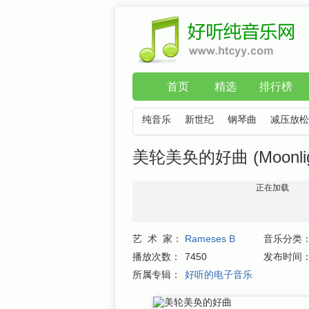
首页
精选
排行榜
纯音乐
新世纪
钢琴曲
减压放松
美轮美奂的好曲 (Moonligh
正在加载
艺 术 家：
Rameses B
音乐分类
播放次数：
7450
发布时间
所属专辑：
好听的电子音乐