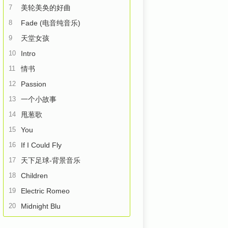
7
美轮美奂的好曲
8
Fade (电音纯音乐)
9
天堂女孩
10
Intro
11
情书
12
Passion
13
一个小故事
14
甩葱歌
15
You
16
If I Could Fly
17
天下足球-背景音乐
18
Children
19
Electric Romeo
20
Midnight Blu