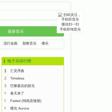
微信扫一扫
手机听纯音乐
最新音乐
流行金曲
胎教音乐
佛乐
电子乐排行榜
1
亡灵序曲
2
Timeless
3
巴黎最后的探戈
4
春天来了
5
Faded (纯电音慢摇)
6
曙光 Aurora