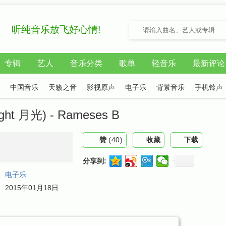
听纯音乐放飞好心情!
专辑
艺人
音乐分类
歌单
轻音乐
最新评论
中国音乐
天籁之音
影视原声
电子乐
背景音乐
手机铃声
t 月光) - Rameses B
赞
(
40
)
收藏
下载
分享到:
：
电子乐
：
2015年01月18日