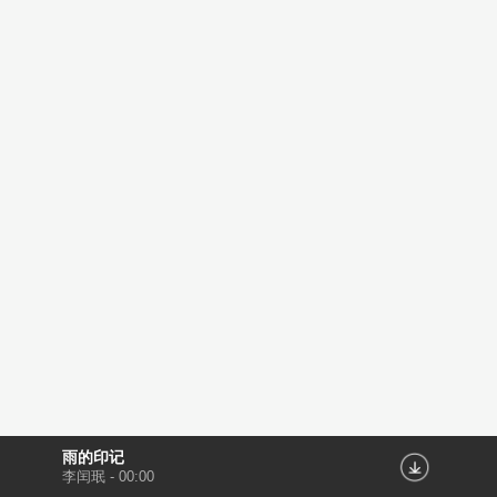
雨的印记
李闰珉
-
00:00