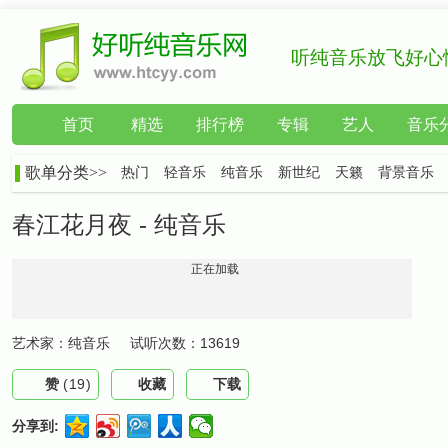
听纯音乐放飞好心
首页
精选
排行榜
专辑
艺人
音乐
歌单分类>>
热门
轻音乐
纯音乐
新世纪
天籁
背景音乐
春江花月夜 - 纯音乐
正在加载
艺术家：
纯音乐
试听次数：
13619
赞
(
19
)
收藏
下载
分享到: