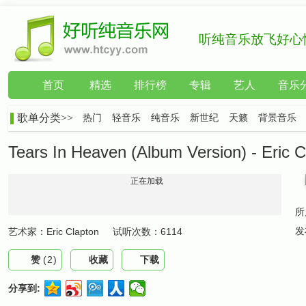
听纯音乐放飞好心
首页
精选
排行榜
专辑
艺人
音乐
歌单分类>>
热门
轻音乐
纯音乐
新世纪
天籁
背景音乐
Tears In Heaven (Album Version) - Eric C
正在加载
所
发
艺术家：
Eric Clapton
试听次数：
6114
赞
(
2
)
收藏
下载
分享到: