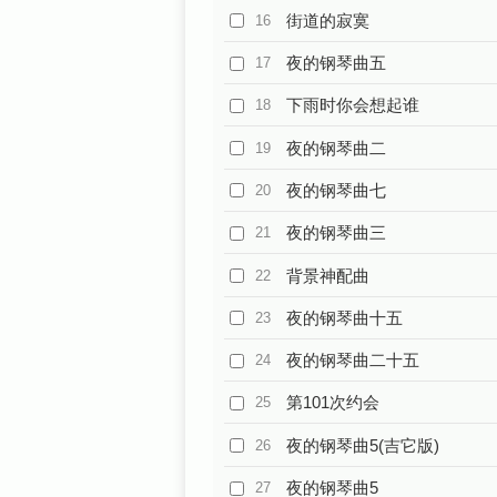
街道的寂寞
16
夜的钢琴曲五
17
下雨时你会想起谁
18
夜的钢琴曲二
19
夜的钢琴曲七
20
夜的钢琴曲三
21
背景神配曲
22
夜的钢琴曲十五
23
夜的钢琴曲二十五
24
第101次约会
25
夜的钢琴曲5(吉它版)
26
夜的钢琴曲5
27