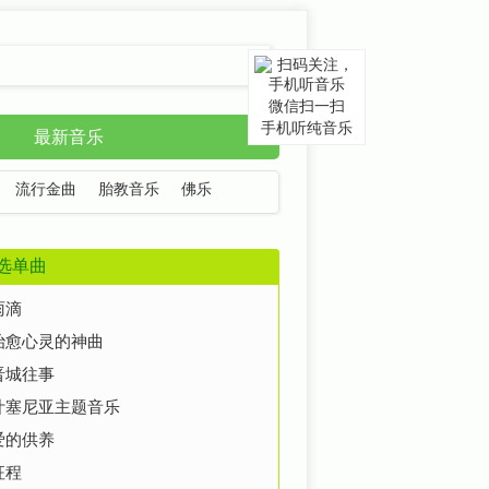
微信扫一扫
手机听纯音乐
最新音乐
流行金曲
胎教音乐
佛乐
选单曲
雨滴
治愈心灵的神曲
晋城往事
叶塞尼亚主题音乐
爱的供养
征程