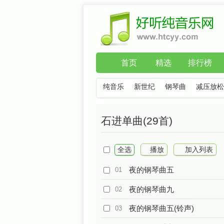
首页
精选
排行榜
纯音乐
新世纪
钢琴曲
减压放松
石进单曲(29首)
全选
播放
加入列表
夜的钢琴曲五
01
夜的钢琴曲九
02
夜的钢琴曲五(铃声)
03