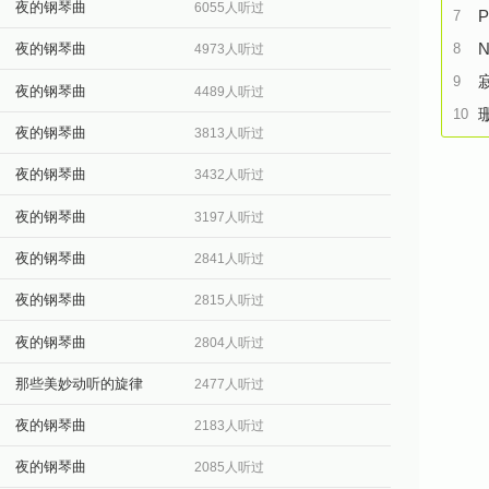
夜的钢琴曲
6055人听过
P
7
N
8
夜的钢琴曲
4973人听过
9
夜的钢琴曲
4489人听过
10
夜的钢琴曲
3813人听过
夜的钢琴曲
3432人听过
夜的钢琴曲
3197人听过
夜的钢琴曲
2841人听过
夜的钢琴曲
2815人听过
夜的钢琴曲
2804人听过
那些美妙动听的旋律
2477人听过
夜的钢琴曲
2183人听过
夜的钢琴曲
2085人听过