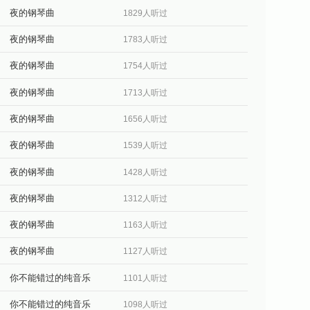
夜的钢琴曲
1829人听过
夜的钢琴曲
1783人听过
夜的钢琴曲
1754人听过
夜的钢琴曲
1713人听过
夜的钢琴曲
1656人听过
夜的钢琴曲
1539人听过
夜的钢琴曲
1428人听过
夜的钢琴曲
1312人听过
夜的钢琴曲
1163人听过
夜的钢琴曲
1127人听过
你不能错过的纯音乐
1101人听过
你不能错过的纯音乐
1098人听过