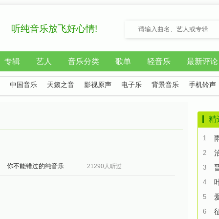
听纯音乐放飞好心情!
专辑
艺人
音乐分类
歌单
轻音乐
最新评论
中国音乐
天籁之音
影视原声
电子乐
背景音乐
手机铃声
精
1
2
你不能错过的纯音乐
21290人听过
3
4
5
6