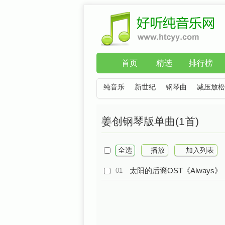
首页
精选
排行榜
纯音乐
新世纪
钢琴曲
减压放松
姜创钢琴版单曲(1首)
全选
播放
加入列表
太阳的后裔OST《Always》
01