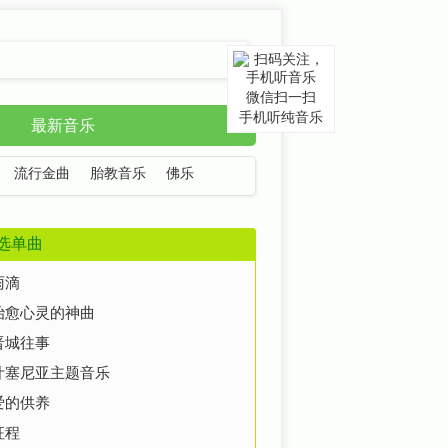
微信扫一扫
手机听纯音乐
最新音乐
流行金曲
胎教音乐
佛乐
选单曲
雨滴
治愈心灵的神曲
晋城往事
叶塞尼亚主题音乐
爱的供养
征程