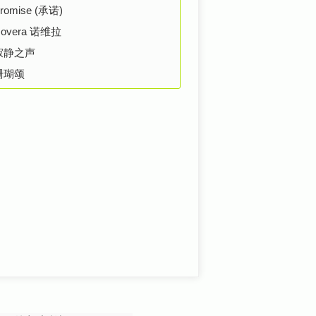
romise (承诺)
overa 诺维拉
寂静之声
珊瑚颂