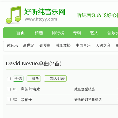
听纯音乐放飞好心
首页
精选
排行榜
专辑
艺人
音乐
纯音乐
新世纪
钢琴曲
减压放松
中国音乐
天籁之音
David Nevue单曲(2首)
全选
播放
加入列表
宽阔的海水
01
减压舒缓精选
绿袖子
02
好听的钢琴曲精选