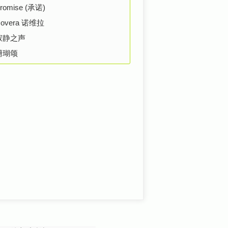
romise (承诺)
overa 诺维拉
寂静之声
珊瑚颂