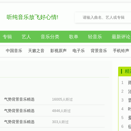
听纯音乐放飞好心情!
专辑
艺人
音乐分类
歌单
轻音乐
最新评论
中国音乐
天籁之音
影视原声
电子乐
背景音乐
手机铃声
精
1
2
气势背景音乐精选
16005人听过
3
4
气势背景音乐精选
4846人听过
5
气势背景音乐精选
303人听过
6