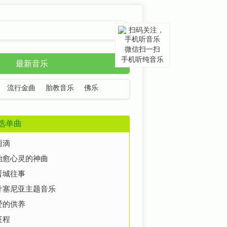
微信扫一扫
手机听纯音乐
最新音乐
流行金曲
胎教音乐
佛乐
选单曲
雨滴
治愈心灵的神曲
晋城往事
叶塞尼亚主题音乐
爱的供养
征程