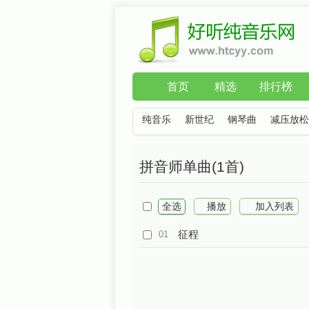
首页
精选
排行榜
纯音乐
新世纪
钢琴曲
减压放松
拼音师单曲(1首)
全选
播放
加入列表
征程
01