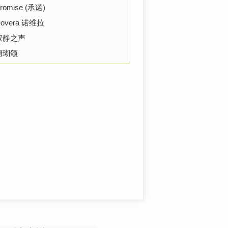
romise (承诺)
overa 诺维拉
寂静之声
珊瑚颂