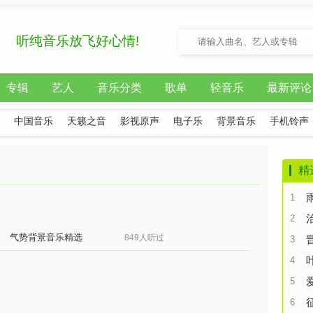
听纯音乐放飞好心情!
专辑
艺人
音乐分类
歌单
轻音乐
最新评论
中国音乐
天籁之音
影视原声
电子乐
背景音乐
手机铃声
精
1
2
气势背景音乐精选
849人听过
3
4
5
6