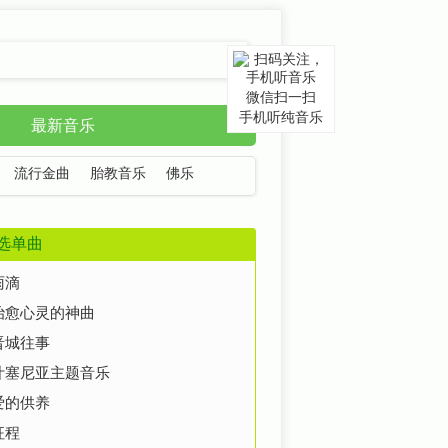
微信扫一扫
手机听纯音乐
最新音乐
流行金曲
胎教音乐
佛乐
选单曲
雨滴
治愈心灵的神曲
晋城往事
叶塞尼亚主题音乐
爱的供养
征程